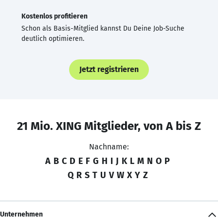
Kostenlos profitieren
Schon als Basis-Mitglied kannst Du Deine Job-Suche
deutlich optimieren.
Jetzt registrieren
21 Mio. XING Mitglieder, von A bis Z
Nachname:
A
B
C
D
E
F
G
H
I
J
K
L
M
N
O
P
Q
R
S
T
U
V
W
X
Y
Z
Unternehmen