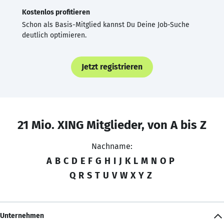
Kostenlos profitieren
Schon als Basis-Mitglied kannst Du Deine Job-Suche
deutlich optimieren.
Jetzt registrieren
21 Mio. XING Mitglieder, von A bis Z
Nachname:
A
B
C
D
E
F
G
H
I
J
K
L
M
N
O
P
Q
R
S
T
U
V
W
X
Y
Z
Unternehmen