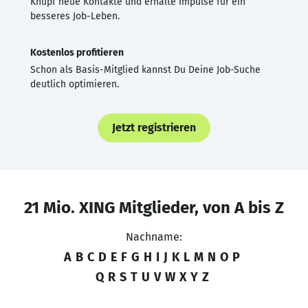
Knüpf neue Kontakte und erhalte Impulse für ein
besseres Job-Leben.
Kostenlos profitieren
Schon als Basis-Mitglied kannst Du Deine Job-Suche
deutlich optimieren.
Jetzt registrieren
21 Mio. XING Mitglieder, von A bis Z
Nachname:
A
B
C
D
E
F
G
H
I
J
K
L
M
N
O
P
Q
R
S
T
U
V
W
X
Y
Z