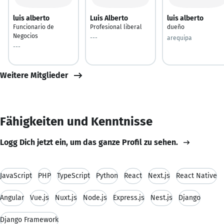
luis alberto
Luis Alberto
luis alberto
Funcionario de
Profesional liberal
dueño
Negocios
---
arequipa
---
Weitere Mitglieder
Fähigkeiten und Kenntnisse
Logg Dich jetzt ein, um das ganze Profil zu sehen.
JavaScript
PHP
TypeScript
Python
React
Next.js
React Native
Angular
Vue.js
Nuxt.js
Node.js
Express.js
Nest.js
Django
Django Framework