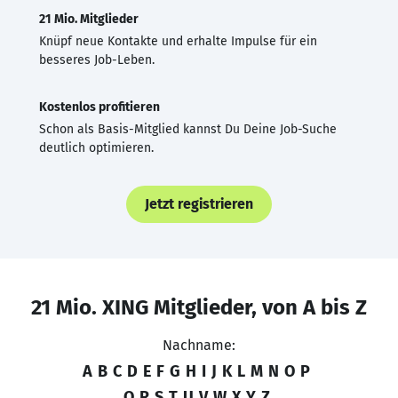
21 Mio. Mitglieder
Knüpf neue Kontakte und erhalte Impulse für ein
besseres Job-Leben.
Kostenlos profitieren
Schon als Basis-Mitglied kannst Du Deine Job-Suche
deutlich optimieren.
Jetzt registrieren
21 Mio. XING Mitglieder, von A bis Z
Nachname:
A
B
C
D
E
F
G
H
I
J
K
L
M
N
O
P
Q
R
S
T
U
V
W
X
Y
Z