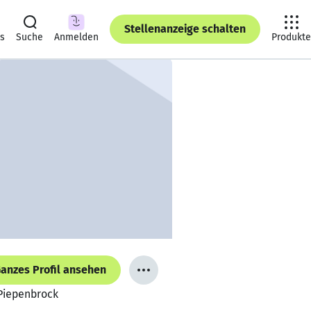
Stellenanzeige schalten
ts
Suche
Anmelden
Produkte
anzes Profil ansehen
Piepenbrock