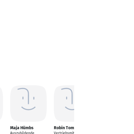
Maja Hümbs
Robin Tomczok
Selina Yazici
Auszubildende
Vertriebsmitarbeiter
Auszubildende