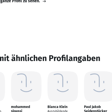
 ganze Profil zu sehen.
mit ähnlichen Profilangaben
mohammed
Bianca Klein
Paul Jakob
sloussi
Seidenstücker
e,
Auszubildende