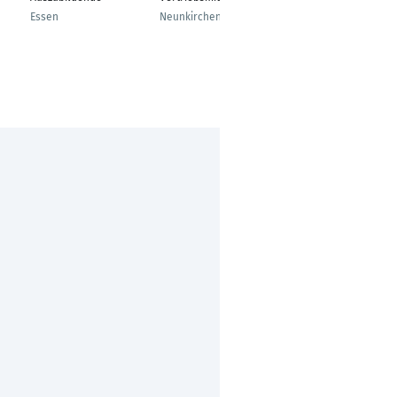
Essen
Neunkirchen
Krefeld