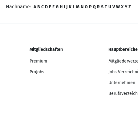
Nachname:
A
B
C
D
E
F
G
H
I
J
K
L
M
N
O
P
Q
R
S
T
U
V
W
X
Y
Z
Mitgliedschaften
Hauptbereiche
Premium
Mitgliederverz
ProJobs
Jobs Verzeichn
Unternehmen
Berufsverzeich