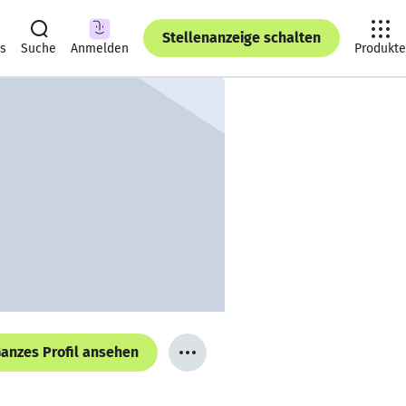
Stellenanzeige schalten
ts
Suche
Anmelden
Produkte
anzes Profil ansehen