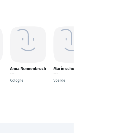
Anna Nonnenbruch
Marie schollbach
Thora Becker
---
---
Service-Angestellte
Gastronomie
Cologne
Voerde
Kiel