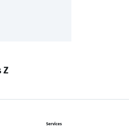
s Z
Services