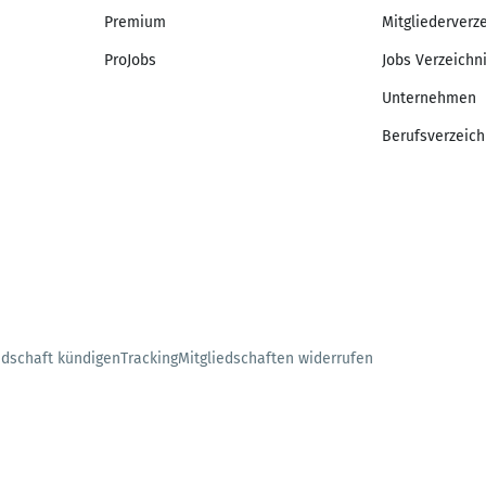
Premium
Mitgliederverz
ProJobs
Jobs Verzeichn
Unternehmen
Berufsverzeich
edschaft kündigen
Tracking
Mitgliedschaften widerrufen