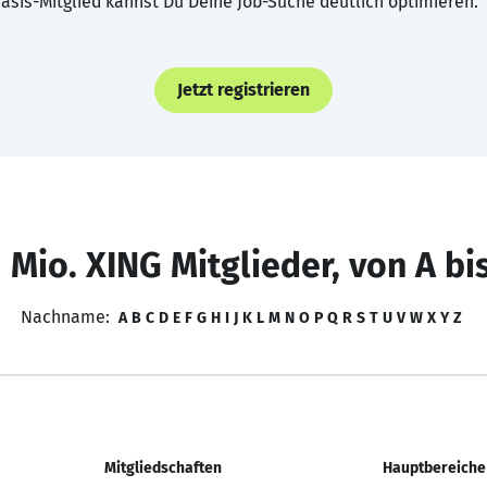
asis-Mitglied kannst Du Deine Job-Suche deutlich optimieren.
Jetzt registrieren
 Mio. XING Mitglieder, von A bi
Nachname:
A
B
C
D
E
F
G
H
I
J
K
L
M
N
O
P
Q
R
S
T
U
V
W
X
Y
Z
Mitgliedschaften
Hauptbereiche