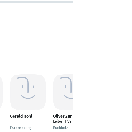
Gerald Kohl
Oliver Zur
Fatmir Mehana
---
Leiter IT-Vertrieb
Product Manager
Frankenberg
Buchholz
Hartmannsdorf