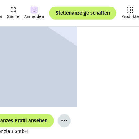
Stellenanzeige schalten
ts
Suche
Anmelden
Produkte
anzes Profil ansehen
renzlau GmbH