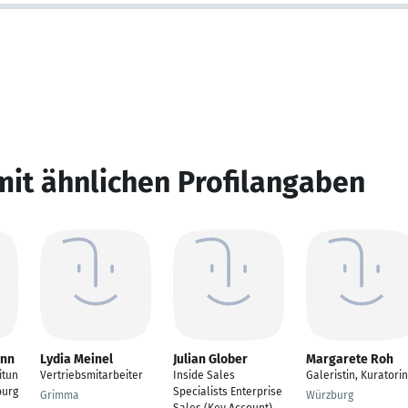
mit ähnlichen Profilangaben
ann
Lydia Meinel
Julian Glober
Margarete Roh
itun
Vertriebsmitarbeiter
Inside Sales
Galeristin, Kuratorin
burg
Specialists Enterprise
Grimma
Würzburg