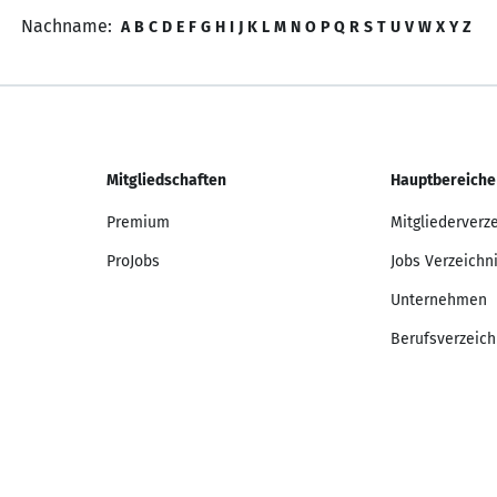
Nachname:
A
B
C
D
E
F
G
H
I
J
K
L
M
N
O
P
Q
R
S
T
U
V
W
X
Y
Z
Mitgliedschaften
Hauptbereiche
Premium
Mitgliederverz
ProJobs
Jobs Verzeichn
Unternehmen
Berufsverzeich