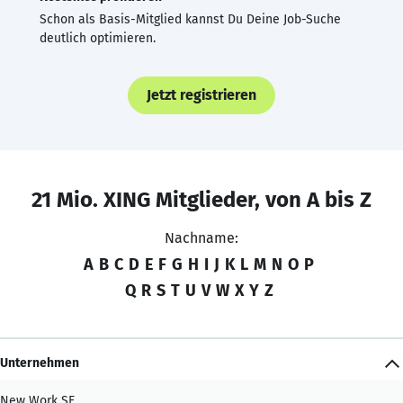
Schon als Basis-Mitglied kannst Du Deine Job-Suche
deutlich optimieren.
Jetzt registrieren
21 Mio. XING Mitglieder, von A bis Z
Nachname:
A
B
C
D
E
F
G
H
I
J
K
L
M
N
O
P
Q
R
S
T
U
V
W
X
Y
Z
Unternehmen
New Work SE