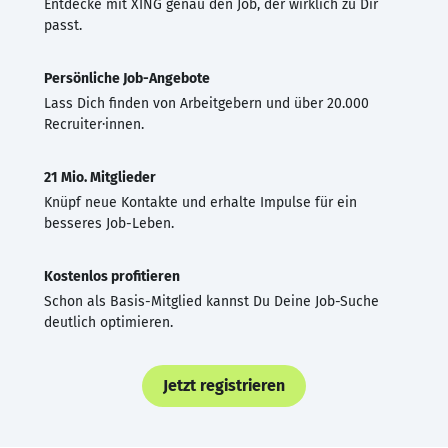
Entdecke mit XING genau den Job, der wirklich zu Dir
passt.
Persönliche Job-Angebote
Lass Dich finden von Arbeitgebern und über 20.000
Recruiter·innen.
21 Mio. Mitglieder
Knüpf neue Kontakte und erhalte Impulse für ein
besseres Job-Leben.
Kostenlos profitieren
Schon als Basis-Mitglied kannst Du Deine Job-Suche
deutlich optimieren.
Jetzt registrieren