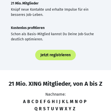
21 Mio. Mitglieder
Knüpf neue Kontakte und erhalte Impulse für ein
besseres Job-Leben.
Kostenlos profitieren
Schon als Basis-Mitglied kannst Du Deine Job-Suche
deutlich optimieren.
Jetzt registrieren
21 Mio. XING Mitglieder, von A bis Z
Nachname:
A
B
C
D
E
F
G
H
I
J
K
L
M
N
O
P
Q
R
S
T
U
V
W
X
Y
Z