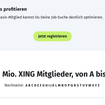
s profitieren
asis-Mitglied kannst Du Deine Job-Suche deutlich optimieren.
Jetzt registrieren
 Mio. XING Mitglieder, von A bi
Nachname:
A
B
C
D
E
F
G
H
I
J
K
L
M
N
O
P
Q
R
S
T
U
V
W
X
Y
Z