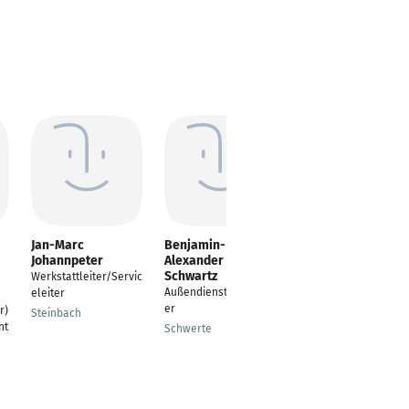
Jan-Marc
Benjamin-
Sifalah Baccouch
Johannpeter
Alexander
Industriemechaniker
Schwartz
Werkstattleiter/Servic
Siegen
Außendienstmitarbeit
eleiter
er
r)
Steinbach
nt
Schwerte