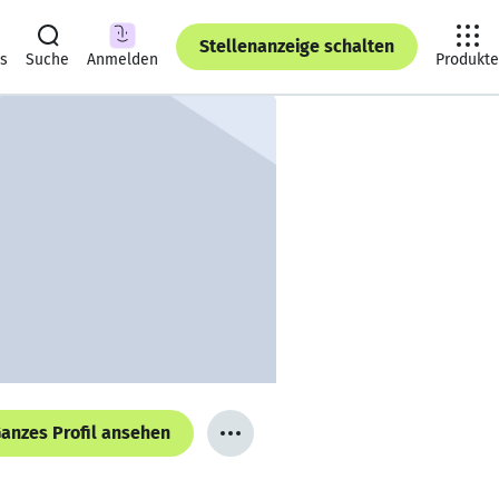
Stellenanzeige schalten
ts
Suche
Anmelden
Produkte
anzes Profil ansehen