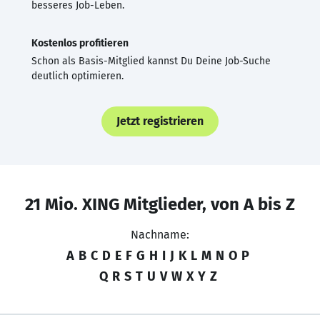
besseres Job-Leben.
Kostenlos profitieren
Schon als Basis-Mitglied kannst Du Deine Job-Suche
deutlich optimieren.
Jetzt registrieren
21 Mio. XING Mitglieder, von A bis Z
Nachname:
A
B
C
D
E
F
G
H
I
J
K
L
M
N
O
P
Q
R
S
T
U
V
W
X
Y
Z