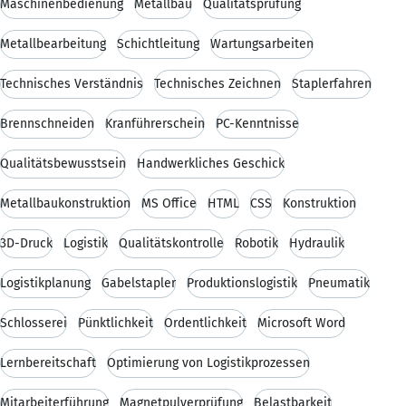
Maschinenbedienung
Metallbau
Qualitätsprüfung
Metallbearbeitung
Schichtleitung
Wartungsarbeiten
Technisches Verständnis
Technisches Zeichnen
Staplerfahren
Brennschneiden
Kranführerschein
PC-Kenntnisse
Qualitätsbewusstsein
Handwerkliches Geschick
Metallbaukonstruktion
MS Office
HTML
CSS
Konstruktion
3D-Druck
Logistik
Qualitätskontrolle
Robotik
Hydraulik
Logistikplanung
Gabelstapler
Produktionslogistik
Pneumatik
Schlosserei
Pünktlichkeit
Ordentlichkeit
Microsoft Word
Lernbereitschaft
Optimierung von Logistikprozessen
Mitarbeiterführung
Magnetpulverprüfung
Belastbarkeit