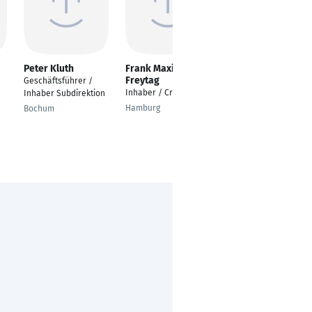
Peter Kluth
Frank Maximilian
Sebastian Bonholt
Freytag
Geschäftsführer /
Productowner
Inhaber / Creative Art
Inhaber Subdirektion
München
Hamburg
Bochum