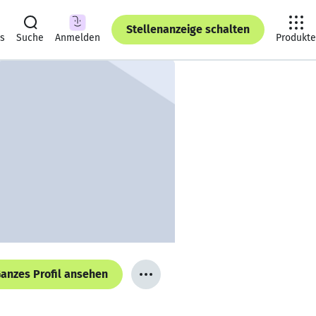
Stellenanzeige schalten
ts
Suche
Anmelden
Produkte
anzes Profil ansehen