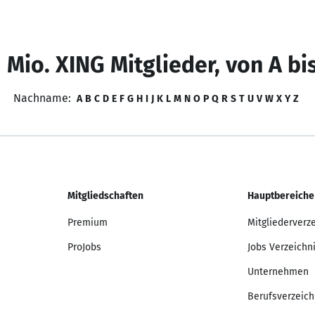
 Mio. XING Mitglieder, von A bi
Nachname:
A
B
C
D
E
F
G
H
I
J
K
L
M
N
O
P
Q
R
S
T
U
V
W
X
Y
Z
Mitgliedschaften
Hauptbereiche
Premium
Mitgliederverz
ProJobs
Jobs Verzeichn
Unternehmen
Berufsverzeich