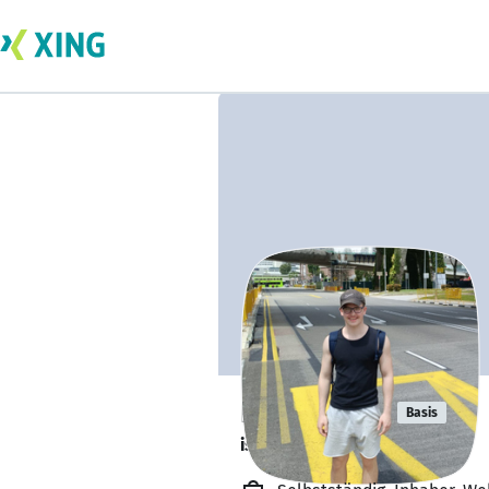
Lukas Früh
Basis
ist offen für Projekte. 🔎