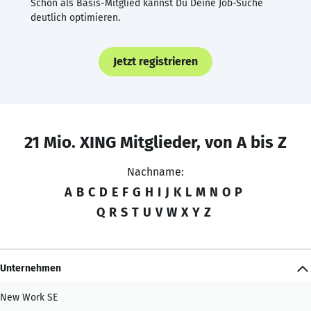
Schon als Basis-Mitglied kannst Du Deine Job-Suche
deutlich optimieren.
Jetzt registrieren
21 Mio. XING Mitglieder, von A bis Z
Nachname:
A
B
C
D
E
F
G
H
I
J
K
L
M
N
O
P
Q
R
S
T
U
V
W
X
Y
Z
Unternehmen
New Work SE