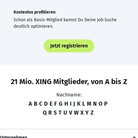
Kostenlos profitieren
Schon als Basis-Mitglied kannst Du Deine Job-Suche
deutlich optimieren.
Jetzt registrieren
21 Mio. XING Mitglieder, von A bis Z
Nachname:
A
B
C
D
E
F
G
H
I
J
K
L
M
N
O
P
Q
R
S
T
U
V
W
X
Y
Z
Unternehmen