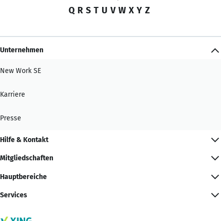
Q
R
S
T
U
V
W
X
Y
Z
Unternehmen
New Work SE
Karriere
Presse
Hilfe & Kontakt
Mitgliedschaften
Hauptbereiche
Services