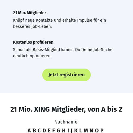
21 Mio. Mitglieder
Knüpf neue Kontakte und erhalte Impulse für ein
besseres Job-Leben.
Kostenlos profitieren
Schon als Basis-Mitglied kannst Du Deine Job-Suche
deutlich optimieren.
Jetzt registrieren
21 Mio. XING Mitglieder, von A bis Z
Nachname:
A
B
C
D
E
F
G
H
I
J
K
L
M
N
O
P