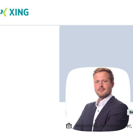
Lukas Knobloch
Ba
Angestellt, Vertriebsleit