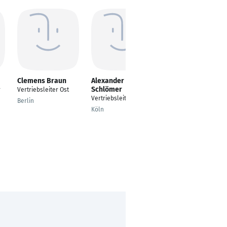
Clemens Braun
Alexander
Markus Seydaack
Schlömer
r
Vertriebsleiter Ost
Vertriebsleiter
Vertriebsleiter
Gewindeschneidtechn
Berlin
ik
Köln
Nürnberg