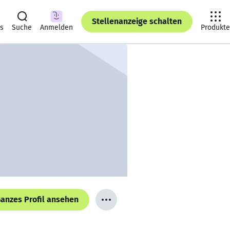
Stellenanzeige schalten
ts
Suche
Anmelden
Produkte
anzes Profil ansehen