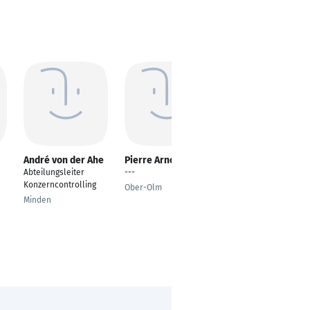
André von der Ahe
Pierre Arnold
Erik Mai
Abteilungsleiter
---
Abteilungsleiter
Konzerncontrolling
Gebäudeautomation
Ober-Olm
Minden
Munich