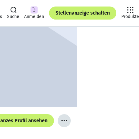
Stellenanzeige schalten
ts
Suche
Anmelden
Produkte
anzes Profil ansehen