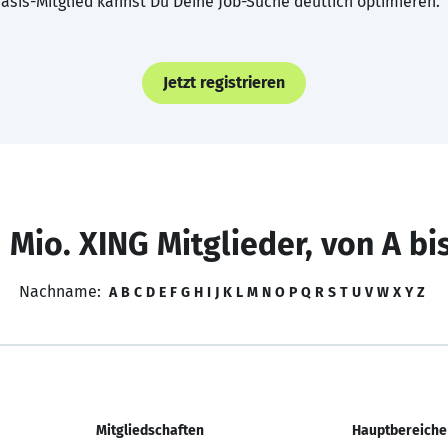
asis-Mitglied kannst Du Deine Job-Suche deutlich optimieren.
Jetzt registrieren
 Mio. XING Mitglieder, von A bi
Nachname:
A
B
C
D
E
F
G
H
I
J
K
L
M
N
O
P
Q
R
S
T
U
V
W
X
Y
Z
Mitgliedschaften
Hauptbereiche