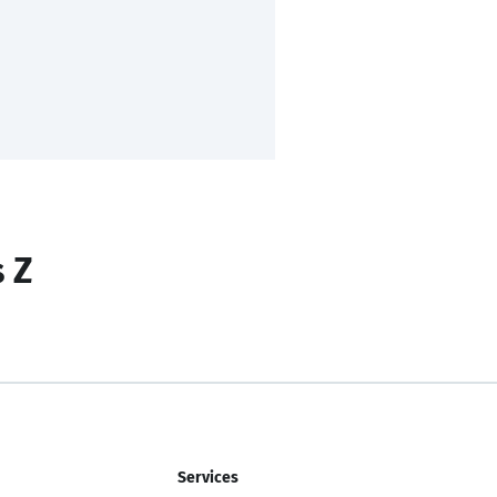
s Z
Services