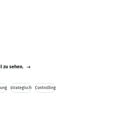
il zu sehen.
rung
strategisch
Controlling