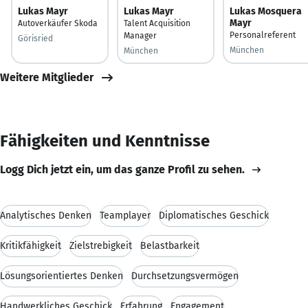
Lukas Mayr
Lukas Mayr
Lukas Mosquera
Mayr
Autoverkäufer Skoda
Talent Acquisition
Personalreferent
Manager
Görisried
München
München
Weitere Mitglieder
Fähigkeiten und Kenntnisse
Logg Dich jetzt ein, um das ganze Profil zu sehen.
Analytisches Denken
Teamplayer
Diplomatisches Geschick
Kritikfähigkeit
Zielstrebigkeit
Belastbarkeit
Lösungsorientiertes Denken
Durchsetzungsvermögen
Handwerkliches Geschick
Erfahrung
Engagement