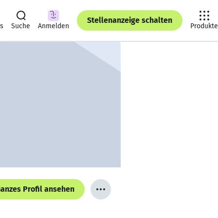
Stellenanzeige schalten
ts
Suche
Anmelden
Produkte
anzes Profil ansehen