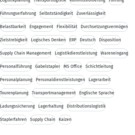
Logistikplanung
Transportlogistik
Kommissionierung
Führung
Führungserfahrung
Selbstständigkeit
Zuverlässigkeit
Belastbarkeit
Engagement
Flexibilität
Durchsetzungsvermögen
Zielstrebigkeit
Logisches Denken
ERP
Deutsch
Disposition
Supply Chain Management
Logistikdienstleistung
Wareneingang
Personalführung
Gabelstapler
MS Office
Schichtleitung
Personalplanung
Personaldienstleistungen
Lagerarbeit
Tourenplanung
Transportmanagement
Englische Sprache
Ladungssicherung
Lagerhaltung
Distributionslogistik
Staplerfahren
Supply Chain
Kaizen