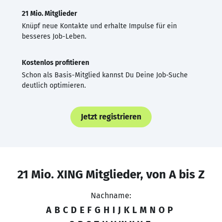
21 Mio. Mitglieder
Knüpf neue Kontakte und erhalte Impulse für ein
besseres Job-Leben.
Kostenlos profitieren
Schon als Basis-Mitglied kannst Du Deine Job-Suche
deutlich optimieren.
Jetzt registrieren
21 Mio. XING Mitglieder, von A bis Z
Nachname:
A
B
C
D
E
F
G
H
I
J
K
L
M
N
O
P