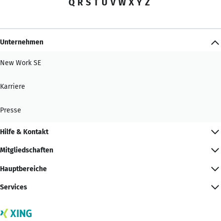
Q
R
S
T
U
V
W
X
Y
Z
Unternehmen
New Work SE
Karriere
Presse
Hilfe & Kontakt
Mitgliedschaften
Hauptbereiche
Services