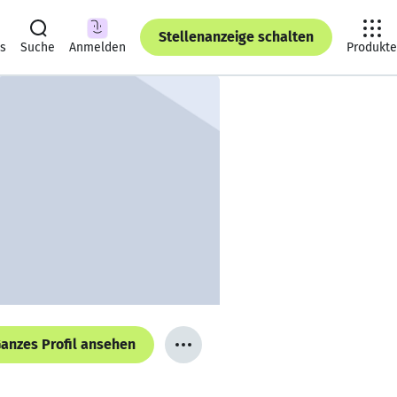
Stellenanzeige schalten
ts
Suche
Anmelden
Produkte
anzes Profil ansehen