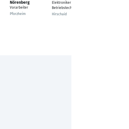
Nörenberg
Elektroniker für
Electronics Engineer
Vorarbeiter
Betriebstechnik
& Elektrotechniker
Pforzheim
Hirschaid
Frankfurt am Main