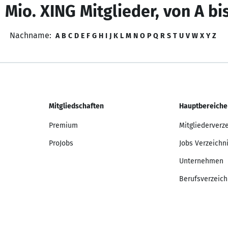
 Mio. XING Mitglieder, von A bi
Nachname:
A
B
C
D
E
F
G
H
I
J
K
L
M
N
O
P
Q
R
S
T
U
V
W
X
Y
Z
Mitgliedschaften
Hauptbereiche
Premium
Mitgliederverz
ProJobs
Jobs Verzeichn
Unternehmen
Berufsverzeich