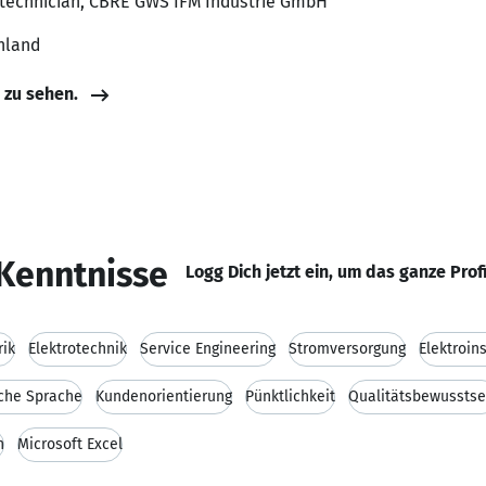
ce technician, CBRE GWS IFM Industrie GmbH
hland
e zu sehen.
Kenntnisse
Logg Dich jetzt ein, um das ganze Prof
rik
Elektrotechnik
Service Engineering
Stromversorgung
Elektroin
sche Sprache
Kundenorientierung
Pünktlichkeit
Qualitätsbewusstse
n
Microsoft Excel