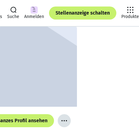
Stellenanzeige schalten
ts
Suche
Anmelden
Produkte
anzes Profil ansehen