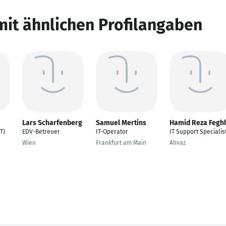
mit ähnlichen Profilangaben
Lars Scharfenberg
Samuel Mertins
Hamid Reza Fegh
T)
EDV-Betreuer
IT-Operator
IT Support Specialis
Wien
Frankfurt am Main
Ahvaz