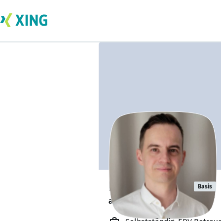
Lukas Zapala
Basis
arbeitet von zu Hause. 🏡