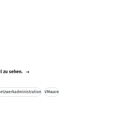
il zu sehen.
etzwerkadministration
VMware