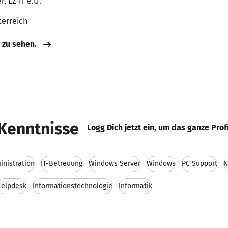
, LZ-iT e.U.
terreich
e zu sehen.
Kenntnisse
Logg Dich jetzt ein, um das ganze Prof
nistration
IT-Betreuung
Windows Server
Windows
PC Support
N
elpdesk
Informationstechnologie
Informatik