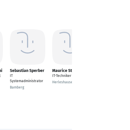
hi
Sebastian Sperber
Maurice Starbatty
Juan Antonio
Gamero Garcia
t
IT
IT-Techniker
Netzwerkadministrato
Systemadministrator
Herleshausen
r
Bamberg
Aschaffenburg