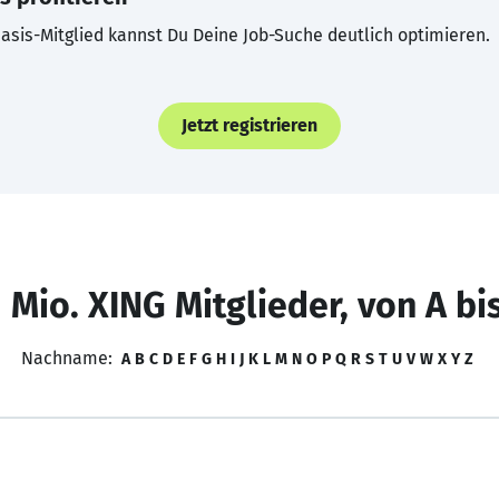
asis-Mitglied kannst Du Deine Job-Suche deutlich optimieren.
Jetzt registrieren
 Mio. XING Mitglieder, von A bi
Nachname:
A
B
C
D
E
F
G
H
I
J
K
L
M
N
O
P
Q
R
S
T
U
V
W
X
Y
Z