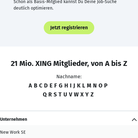
Schon als Basis-Mitglied kannst Du Deine Job-Suche
deutlich optimieren.
Jetzt registrieren
21 Mio. XING Mitglieder, von A bis Z
Nachname:
A
B
C
D
E
F
G
H
I
J
K
L
M
N
O
P
Q
R
S
T
U
V
W
X
Y
Z
Unternehmen
New Work SE