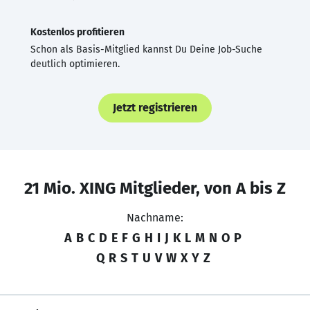
Kostenlos profitieren
Schon als Basis-Mitglied kannst Du Deine Job-Suche
deutlich optimieren.
Jetzt registrieren
21 Mio. XING Mitglieder, von A bis Z
Nachname:
A
B
C
D
E
F
G
H
I
J
K
L
M
N
O
P
Q
R
S
T
U
V
W
X
Y
Z