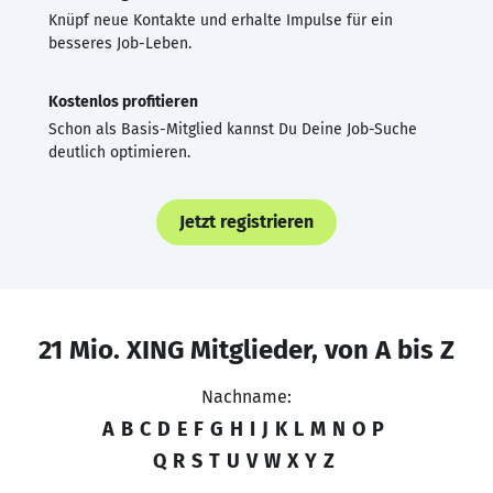
Knüpf neue Kontakte und erhalte Impulse für ein
besseres Job-Leben.
Kostenlos profitieren
Schon als Basis-Mitglied kannst Du Deine Job-Suche
deutlich optimieren.
Jetzt registrieren
21 Mio. XING Mitglieder, von A bis Z
Nachname:
A
B
C
D
E
F
G
H
I
J
K
L
M
N
O
P
Q
R
S
T
U
V
W
X
Y
Z