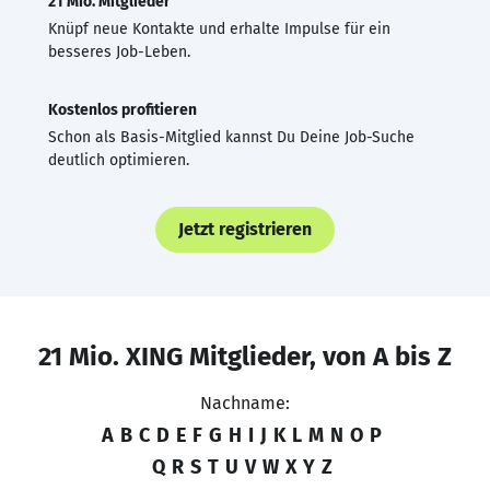
21 Mio. Mitglieder
Knüpf neue Kontakte und erhalte Impulse für ein
besseres Job-Leben.
Kostenlos profitieren
Schon als Basis-Mitglied kannst Du Deine Job-Suche
deutlich optimieren.
Jetzt registrieren
21 Mio. XING Mitglieder, von A bis Z
Nachname:
A
B
C
D
E
F
G
H
I
J
K
L
M
N
O
P
Q
R
S
T
U
V
W
X
Y
Z