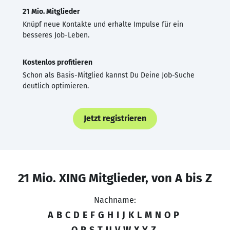
21 Mio. Mitglieder
Knüpf neue Kontakte und erhalte Impulse für ein
besseres Job-Leben.
Kostenlos profitieren
Schon als Basis-Mitglied kannst Du Deine Job-Suche
deutlich optimieren.
Jetzt registrieren
21 Mio. XING Mitglieder, von A bis Z
Nachname:
A
B
C
D
E
F
G
H
I
J
K
L
M
N
O
P
Q
R
S
T
U
V
W
X
Y
Z