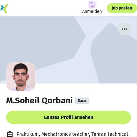
Job posten
Anmelden
M.Soheil Qorbani
Basis
Ganzes Profil ansehen
Praktikum, Mechatronics teacher, Tehran technical