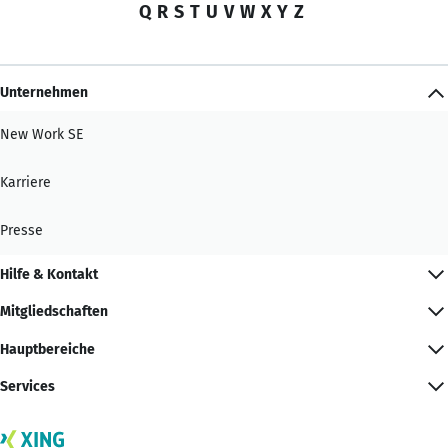
Q
R
S
T
U
V
W
X
Y
Z
Unternehmen
New Work SE
Karriere
Presse
Hilfe & Kontakt
Mitgliedschaften
Hauptbereiche
Services