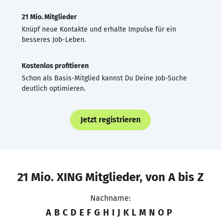
21 Mio. Mitglieder
Knüpf neue Kontakte und erhalte Impulse für ein
besseres Job-Leben.
Kostenlos profitieren
Schon als Basis-Mitglied kannst Du Deine Job-Suche
deutlich optimieren.
Jetzt registrieren
21 Mio. XING Mitglieder, von A bis Z
Nachname:
A
B
C
D
E
F
G
H
I
J
K
L
M
N
O
P