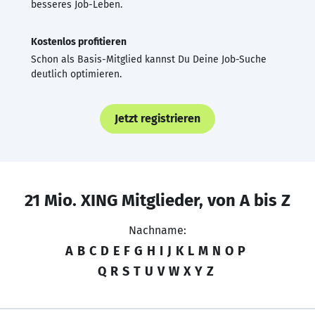
besseres Job-Leben.
Kostenlos profitieren
Schon als Basis-Mitglied kannst Du Deine Job-Suche
deutlich optimieren.
Jetzt registrieren
21 Mio. XING Mitglieder, von A bis Z
Nachname:
A
B
C
D
E
F
G
H
I
J
K
L
M
N
O
P
Q
R
S
T
U
V
W
X
Y
Z