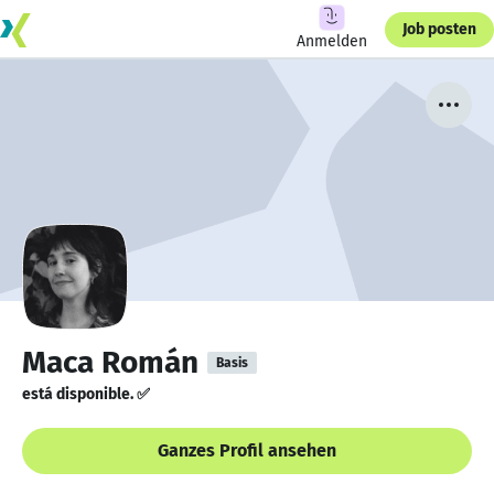
Job posten
Anmelden
Maca Román
Basis
está disponible. ✅
Ganzes Profil ansehen