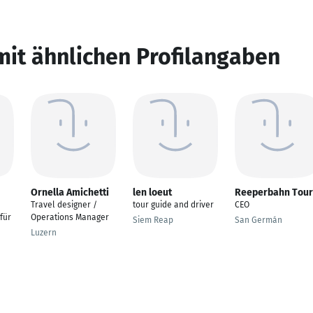
mit ähnlichen Profilangaben
Ornella Amichetti
len loeut
Reeperbahn Tour
Travel designer /
tour guide and driver
CEO
für
Operations Manager
Siem Reap
San Germán
Luzern