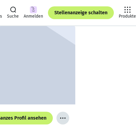
Stellenanzeige schalten
ts
Suche
Anmelden
Produkte
anzes Profil ansehen