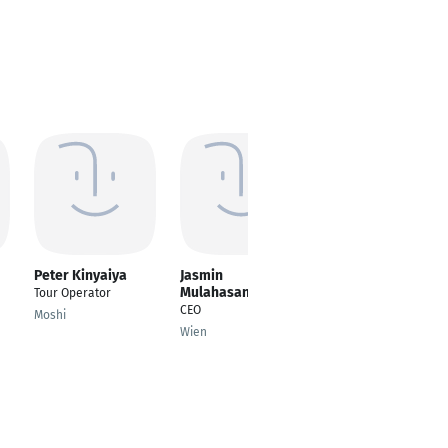
Peter Kinyaiya
Jasmin
Thom Ho
Mulahasanovic
Tour Operator
Tour Operator
CEO
Moshi
Vietnam
Wien