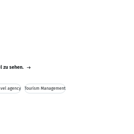
il zu sehen.
avel agency
Tourism Management