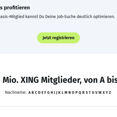
s profitieren
asis-Mitglied kannst Du Deine Job-Suche deutlich optimieren.
Jetzt registrieren
 Mio. XING Mitglieder, von A bi
Nachname:
A
B
C
D
E
F
G
H
I
J
K
L
M
N
O
P
Q
R
S
T
U
V
W
X
Y
Z