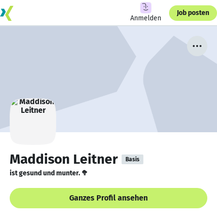
Job posten
Anmelden
Maddison Leitner
Basis
ist gesund und munter. 🥦
Ganzes Profil ansehen