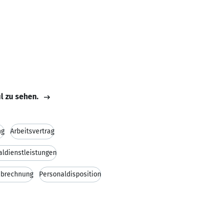
il zu sehen.
ng
Arbeitsvertrag
aldienstleistungen
abrechnung
Personaldisposition