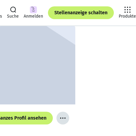
Stellenanzeige schalten
ts
Suche
Anmelden
Produkte
anzes Profil ansehen