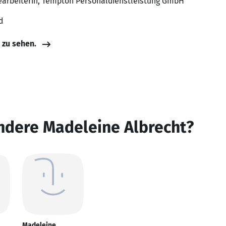
earbeiterin, Tempton Personaldienstleistung GmbH
d
e zu sehen.
ndere Madeleine Albrecht?
Madeleine