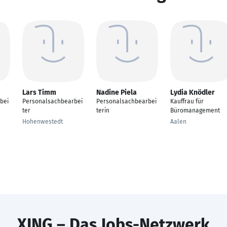
Lars Timm
Nadine Piela
Lydia Knödler
bei
Personalsachbearbei
Personalsachbearbei
Kauffrau für
ter
terin
Büromanagement
Hohenwestedt
Aalen
XING – Das Jobs-Netzwerk