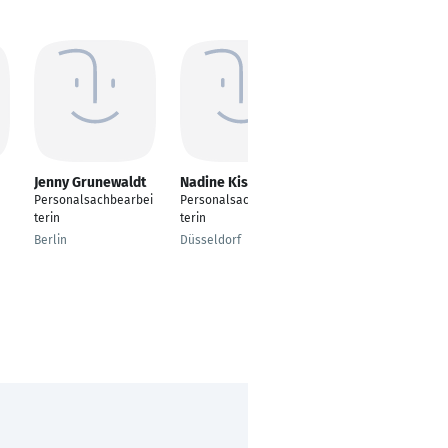
Jenny Grunewaldt
Nadine Kistler
Sabrina
Schmidhuber
Personalsachbearbei
Personalsachbearbei
Betriebswirtschaft
terin
terin
Regensburg
Berlin
Düsseldorf