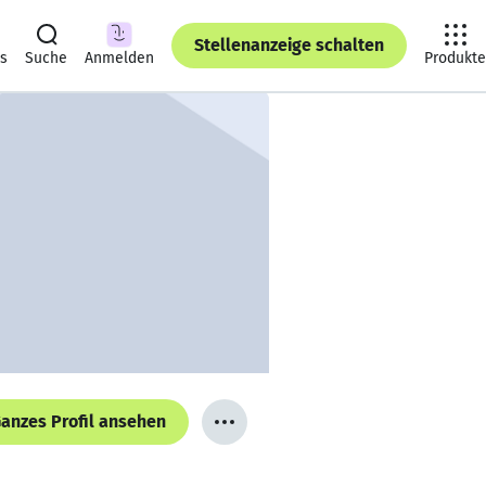
Stellenanzeige schalten
ts
Suche
Anmelden
Produkte
anzes Profil ansehen