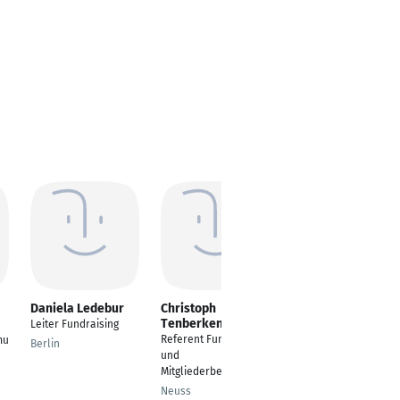
Daniela Ledebur
Christoph
Günther Damm
Tenberken
Leiter Fundraising
Leiter Presse- &
Referent Fundraising
mu
Öffentlichkeitsarbeit
Berlin
und
Bonn
Mitgliederbetreuung
Neuss