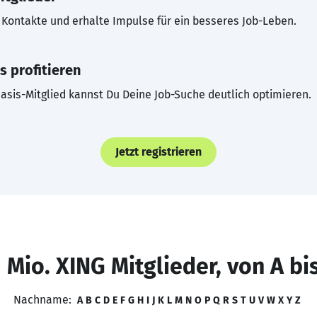
Kontakte und erhalte Impulse für ein besseres Job-Leben.
s profitieren
asis-Mitglied kannst Du Deine Job-Suche deutlich optimieren.
Jetzt registrieren
 Mio. XING Mitglieder, von A bi
Nachname:
A
B
C
D
E
F
G
H
I
J
K
L
M
N
O
P
Q
R
S
T
U
V
W
X
Y
Z