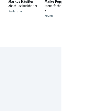
Markus Häußler
Maike Poppe
Nicole Knöller
Abschlussbuchhalter
Steuerfachangestellt
Finanzbuchhalterin
e
Karlsruhe
Büchen
Zeven