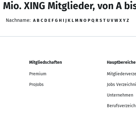
 Mio. XING Mitglieder, von A bi
Nachname:
A
B
C
D
E
F
G
H
I
J
K
L
M
N
O
P
Q
R
S
T
U
V
W
X
Y
Z
Mitgliedschaften
Hauptbereiche
Premium
Mitgliederverz
ProJobs
Jobs Verzeichn
Unternehmen
Berufsverzeich