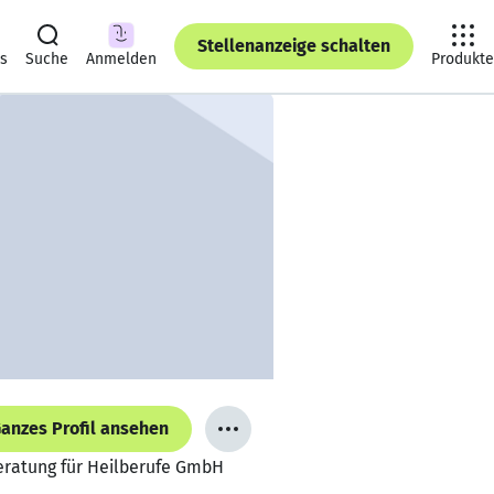
Stellenanzeige schalten
ts
Suche
Anmelden
Produkte
anzes Profil ansehen
eratung für Heilberufe GmbH