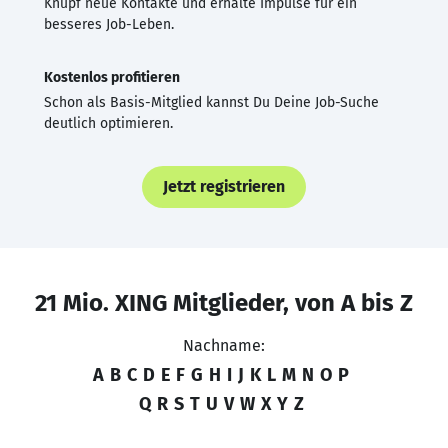
Knüpf neue Kontakte und erhalte Impulse für ein
besseres Job-Leben.
Kostenlos profitieren
Schon als Basis-Mitglied kannst Du Deine Job-Suche
deutlich optimieren.
Jetzt registrieren
21 Mio. XING Mitglieder, von A bis Z
Nachname:
A
B
C
D
E
F
G
H
I
J
K
L
M
N
O
P
Q
R
S
T
U
V
W
X
Y
Z