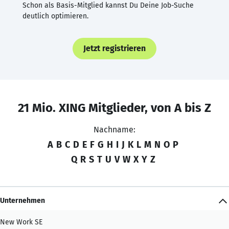
Schon als Basis-Mitglied kannst Du Deine Job-Suche
deutlich optimieren.
Jetzt registrieren
21 Mio. XING Mitglieder, von A bis Z
Nachname:
A
B
C
D
E
F
G
H
I
J
K
L
M
N
O
P
Q
R
S
T
U
V
W
X
Y
Z
Unternehmen
New Work SE