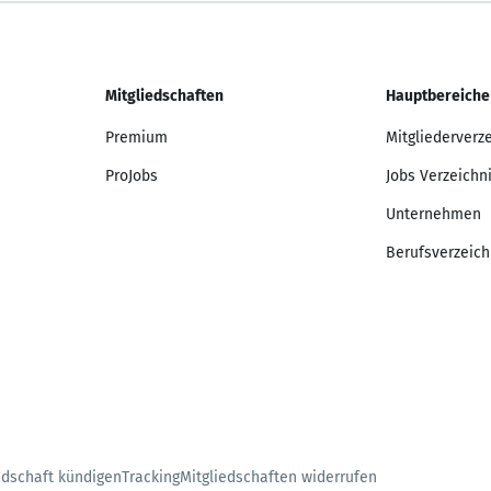
Mitgliedschaften
Hauptbereiche
Premium
Mitgliederverz
ProJobs
Jobs Verzeichn
Unternehmen
Berufsverzeich
edschaft kündigen
Tracking
Mitgliedschaften widerrufen