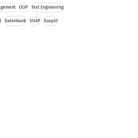
agement
OOP
Test Engineering
I
Datenbank
SOAP
SoapUI