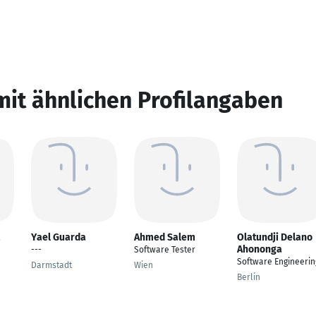
mit ähnlichen Profilangaben
a
Yael Guarda
Ahmed Salem
Olatundji Delano
Ahononga
---
Software Tester
Software Engineerin
Darmstadt
Wien
Berlin