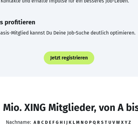
Kontakte und erhalte Impulse für ein besseres Job-Leben.
s profitieren
asis-Mitglied kannst Du Deine Job-Suche deutlich optimieren.
Jetzt registrieren
 Mio. XING Mitglieder, von A bi
Nachname:
A
B
C
D
E
F
G
H
I
J
K
L
M
N
O
P
Q
R
S
T
U
V
W
X
Y
Z