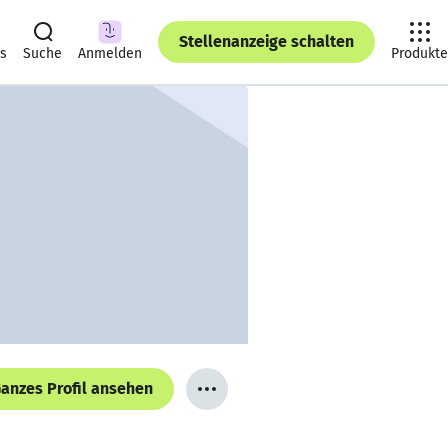
Stellenanzeige schalten
ts
Suche
Anmelden
Produkte
anzes Profil ansehen