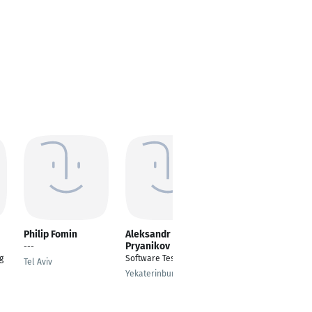
Philip Fomin
Aleksandr
Hakan Yurdakul
Pryanikov
---
Application Manager
g
Software Tester
Tel Aviv
Hamburg
Yekaterinburg