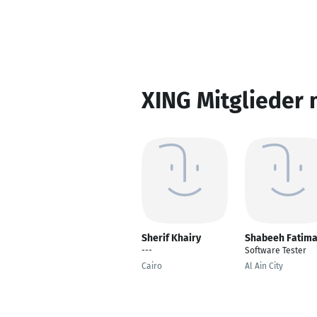
XING Mitglieder 
Sherif Khairy
Shabeeh Fatim
---
Software Tester
Cairo
Al Ain City