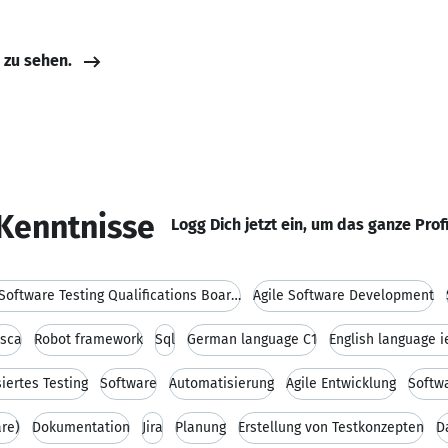
e zu sehen.
Kenntnisse
Logg Dich jetzt ein, um das ganze Prof
International Software Testing Qualifications Board (ISTQB)
Agile Software Development
osca
Robot framework
Sql
German language C1
English language i
iertes Testing
Software
Automatisierung
Agile Entwicklung
Softw
re)
Dokumentation
Jira
Planung
Erstellung von Testkonzepten
D