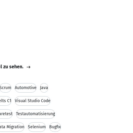
il zu sehen.
Scrum
Automotive
Java
elts C1
Visual Studio Code
aretest
Testautomatisierung
ata Migration
Selenium
Bugfix