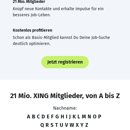
21 Mio. Mitglieder
Knüpf neue Kontakte und erhalte Impulse für ein
besseres Job-Leben.
Kostenlos profitieren
Schon als Basis-Mitglied kannst Du Deine Job-Suche
deutlich optimieren.
Jetzt registrieren
21 Mio. XING Mitglieder, von A bis Z
Nachname:
A
B
C
D
E
F
G
H
I
J
K
L
M
N
O
P
Q
R
S
T
U
V
W
X
Y
Z