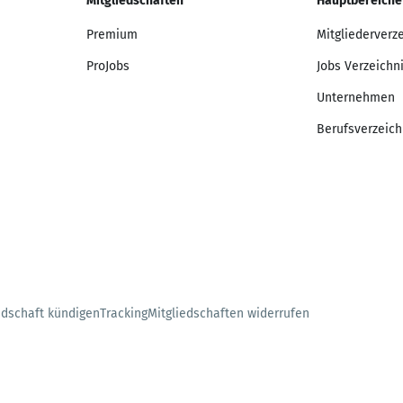
Mitgliedschaften
Hauptbereiche
Premium
Mitgliederverz
ProJobs
Jobs Verzeichn
Unternehmen
Berufsverzeich
edschaft kündigen
Tracking
Mitgliedschaften widerrufen