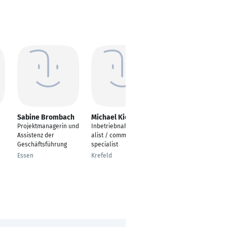
Sabine Brombach
Michael Kienen
Kristina Miller-
Scherbaum
Projektmanagerin und
Inbetriebnahmespezi
Projektleitung
Assistenz der
alist / commissioning
Geschäftsführung
specialist
Burghausen
Essen
Krefeld