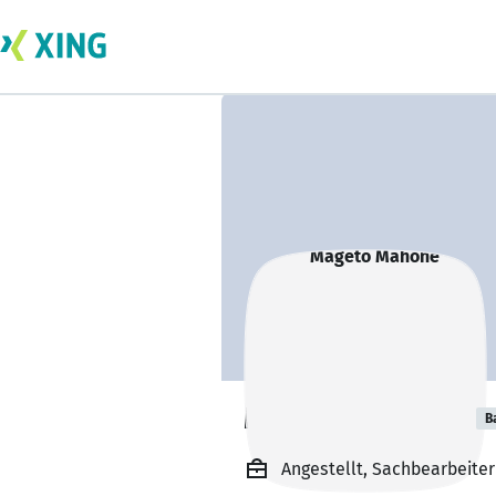
Mageto Mahone
B
Angestellt, Sachbearbeite