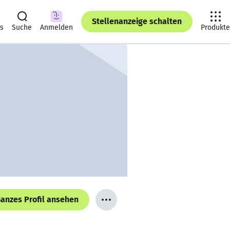
Stellenanzeige schalten
ts
Suche
Anmelden
Produkte
anzes Profil ansehen