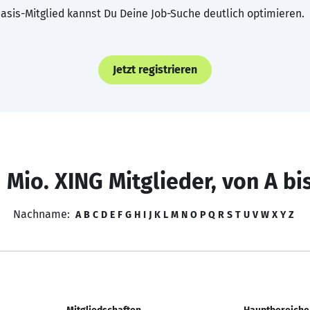
asis-Mitglied kannst Du Deine Job-Suche deutlich optimieren.
Jetzt registrieren
 Mio. XING Mitglieder, von A bi
Nachname:
A
B
C
D
E
F
G
H
I
J
K
L
M
N
O
P
Q
R
S
T
U
V
W
X
Y
Z