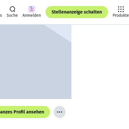
Stellenanzeige schalten
ts
Suche
Anmelden
Produkte
anzes Profil ansehen