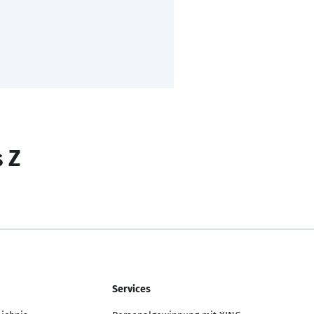
s Z
Services