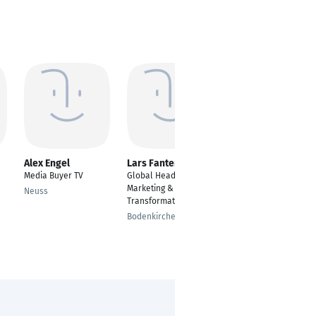
Alex Engel
Lars Fanter
Alexey Gubanov
Media Buyer TV
Global Head of Digital
Media Buyer /
Marketing &
Programmatic traffic
Neuss
Transformation
manager
Bodenkirchen
Berlin