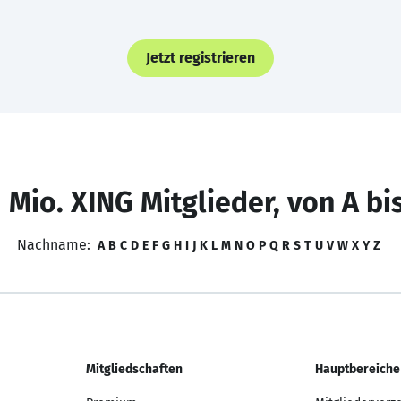
Jetzt registrieren
 Mio. XING Mitglieder, von A bi
Nachname:
A
B
C
D
E
F
G
H
I
J
K
L
M
N
O
P
Q
R
S
T
U
V
W
X
Y
Z
Mitgliedschaften
Hauptbereiche