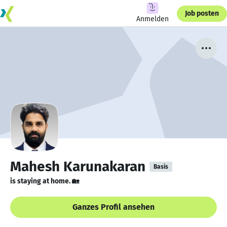
Job posten
Anmelden
Mahesh Karunakaran
Basis
is staying at home. 🏡
Ganzes Profil ansehen