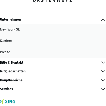
Q
R
S
T
U
V
W
X
Y
Z
Unternehmen
New Work SE
Karriere
Presse
Hilfe & Kontakt
Mitgliedschaften
Hauptbereiche
Services