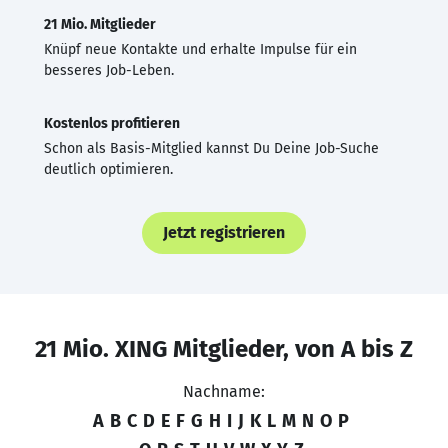
21 Mio. Mitglieder
Knüpf neue Kontakte und erhalte Impulse für ein
besseres Job-Leben.
Kostenlos profitieren
Schon als Basis-Mitglied kannst Du Deine Job-Suche
deutlich optimieren.
Jetzt registrieren
21 Mio. XING Mitglieder, von A bis Z
Nachname:
A
B
C
D
E
F
G
H
I
J
K
L
M
N
O
P