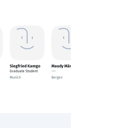
Siegfried Kamgo
Maudy Märkl
Bharathi
Masabattula
Graduate Student
---
---
Munich
Bergen
Dresden