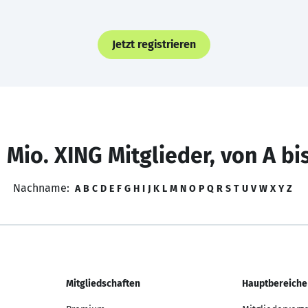
Jetzt registrieren
 Mio. XING Mitglieder, von A bi
Nachname:
A
B
C
D
E
F
G
H
I
J
K
L
M
N
O
P
Q
R
S
T
U
V
W
X
Y
Z
Mitgliedschaften
Hauptbereiche