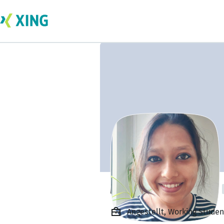
Mahjabin Monika
Angestellt, Working Studen