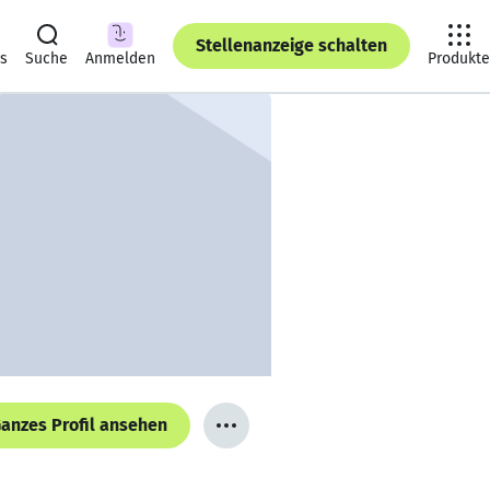
Stellenanzeige schalten
ts
Suche
Anmelden
Produkte
anzes Profil ansehen