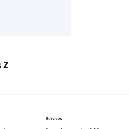
s Z
Services