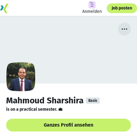
Job posten
Anmelden
Mahmoud Sharshira
Basis
is on a practical semester. 💼
Ganzes Profil ansehen