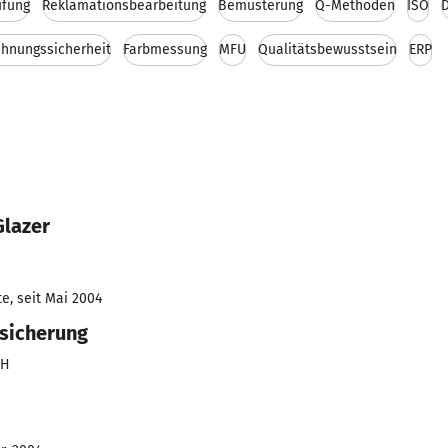
üfung
Reklamationsbearbeitung
Bemusterung
Q-Methoden
ISO
chnungssicherheit
Farbmessung
MFU
Qualitätsbewusstsein
ERP
Glazer
e, seit Mai 2004
ssicherung
bH