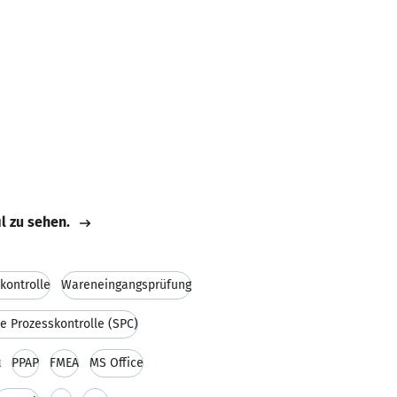
il zu sehen.
kontrolle
Wareneingangsprüfung
he Prozesskontrolle (SPC)
t
PPAP
FMEA
MS Office