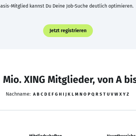
asis-Mitglied kannst Du Deine Job-Suche deutlich optimieren.
Jetzt registrieren
 Mio. XING Mitglieder, von A bi
Nachname:
A
B
C
D
E
F
G
H
I
J
K
L
M
N
O
P
Q
R
S
T
U
V
W
X
Y
Z