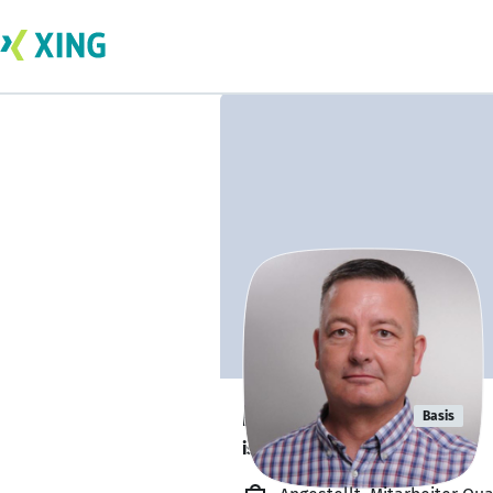
Maik Glazer
Basis
ist offen für Projekte. 🔎