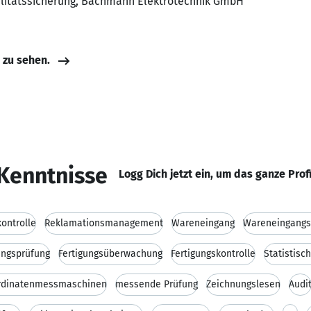
ualitätssicherung, Bachmann Elektrotechnik GmbH
e zu sehen.
Kenntnisse
Logg Dich jetzt ein, um das ganze Prof
kontrolle
Reklamationsmanagement
Wareneingang
Wareneingangs
ngsprüfung
Fertigungsüberwachung
Fertigungskontrolle
Statistisc
rdinatenmessmaschinen
messende Prüfung
Zeichnungslesen
Audi