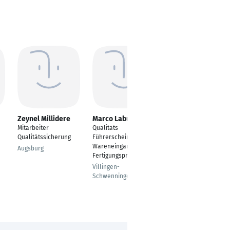
Zeynel Millidere
Marco Labudda
Johanna Ngiam
Mitarbeiter
Qualitäts
Qualitätssicherung
Qualitätssicherung
Führerschein für
Spezialist Rohstoffe
Wareneingangs- und
Augsburg
Mainz
Fertigungsprüfer
Villingen-
Schwenningen