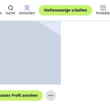
Stellenanzeige schalten
ts
Suche
Anmelden
Produkte
anzes Profil ansehen