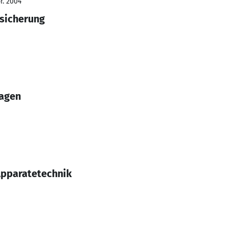
r. 2004
ssicherung
lagen
pparatetechnik