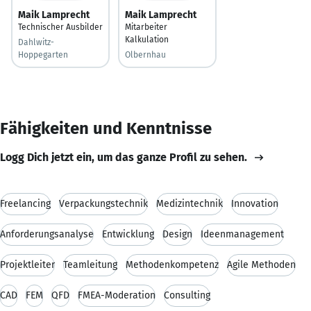
Maik Lamprecht
Maik Lamprecht
Technischer Ausbilder
Mitarbeiter
Kalkulation
Dahlwitz-
Hoppegarten
Olbernhau
Fähigkeiten und Kenntnisse
Logg Dich jetzt ein, um das ganze Profil zu sehen.
Freelancing
Verpackungstechnik
Medizintechnik
Innovation
Anforderungsanalyse
Entwicklung
Design
Ideenmanagement
Projektleiter
Teamleitung
Methodenkompetenz
Agile Methoden
CAD
FEM
QFD
FMEA-Moderation
Consulting