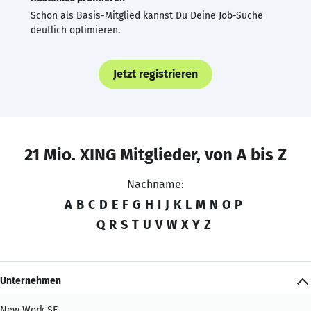
Schon als Basis-Mitglied kannst Du Deine Job-Suche
deutlich optimieren.
Jetzt registrieren
21 Mio. XING Mitglieder, von A bis Z
Nachname:
A
B
C
D
E
F
G
H
I
J
K
L
M
N
O
P
Q
R
S
T
U
V
W
X
Y
Z
Unternehmen
New Work SE