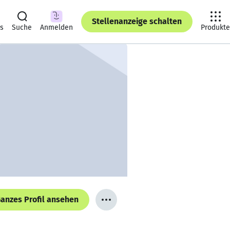
Stellenanzeige schalten
ts
Suche
Anmelden
Produkte
anzes Profil ansehen