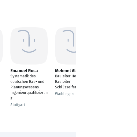
Emanuel Roca
Mehmet Ali Bulut
Holger Rausch
Systematik des
Bauleiter Hochbau,
Bauingenieur
deutschen Bau- und
Bauleiter
Hochbau
Planungswesens -
Schlüsselfertigbau
Frankfurt am Main
Ingenieurqualifizierun
Waiblingen
g
Stuttgart