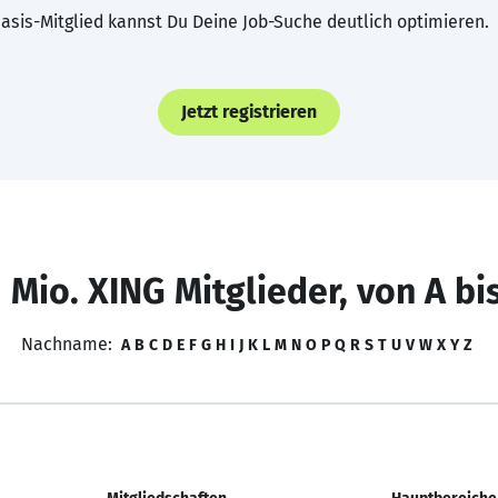
asis-Mitglied kannst Du Deine Job-Suche deutlich optimieren.
Jetzt registrieren
 Mio. XING Mitglieder, von A bi
Nachname:
A
B
C
D
E
F
G
H
I
J
K
L
M
N
O
P
Q
R
S
T
U
V
W
X
Y
Z