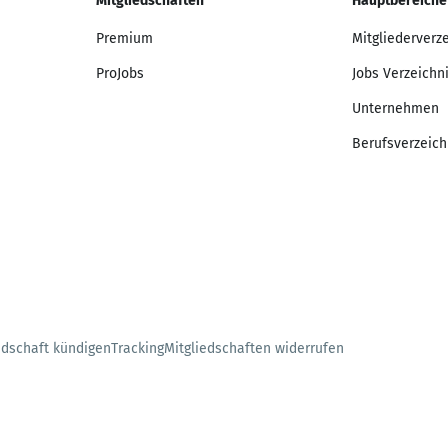
Mitgliedschaften
Hauptbereiche
Premium
Mitgliederverz
ProJobs
Jobs Verzeichn
Unternehmen
Berufsverzeich
edschaft kündigen
Tracking
Mitgliedschaften widerrufen